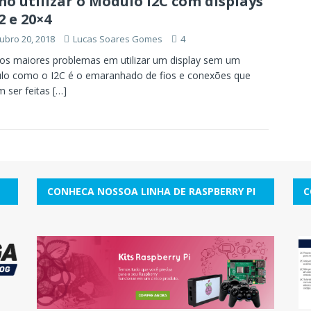
o utilizar o Módulo I2C com displays
2 e 20×4
ubro 20, 2018
Lucas Soares Gomes
4
s maiores problemas em utilizar um display sem um
lo como o I2C é o emaranhado de fios e conexões que
 ser feitas
[…]
CONHECA NOSSOA LINHA DE RASPBERRY PI
C