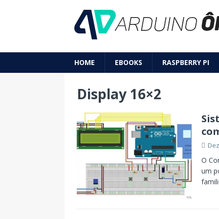
HOME
EBOOKS
RASPBERRY PI
Display 16×2
Sis
com
Dez
O Con
um po
famil