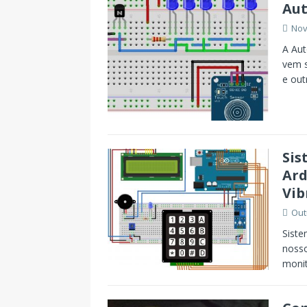
Aut
Nov
A Aut
vem s
e out
Sis
Ard
Vib
Out
Siste
nosso
monit