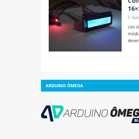
Com
16×
Out
Um do
módu
devem
ARDUINO ÔMEGA