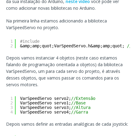
da sua instalação do Arduino,
neste vídeo
você pode ver
como adicionar novas bibliotecas no Arduino.
Na primeira linha estamos adicionando a biblioteca
VarSpeedServo no projeto.
1
#include
2
&amp;amp;quot;VarSpeedServo.h&amp;amp;quot; 
//P
Depois vamos instanciar 4 objetos (neste caso estamos
falando de programação orientada a objetos) da biblioteca
VarSpeedServo, um para cada servo do projeto, é através
desses objetos, que vamos passar os comandos para os
servos motores.
1
VarSpeedServo servo2;
//Extensão
2
VarSpeedServo servo1;
//Base
3
VarSpeedServo servo3;
//Altura
4
VarSpeedServo servo4;
//Garra
Depois vamos definir as entradas analógicas de cada joystick: