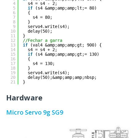
4
s4 = s4 - 2;
5
if
(s4 &amp;amp;amp;lt;= 80)
6
{
7
s4 = 80;
8
}
9
servo4.write(s4);
10
delay(50);
11
}
12
//Fechar a garra
13
if
(val4 &amp;amp;amp;gt; 900) {
14
s4 = s4 + 2;
15
if
(s4 &amp;amp;amp;gt;= 130)
16
{
17
s4 = 130;
18
}
19
servo4.write(s4);
20
delay(50);&amp;amp;amp;nbsp;
21
}
Hardware
Micro Servo 9g SG9