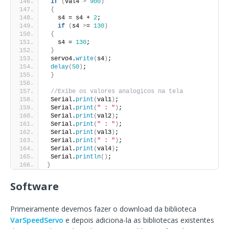
if
(
val4 
>
900
)
{
   s4 = s4 + 
2
;
if
(
s4 
>
= 
130
)
{
   s4 = 
130
;
}
 servo4.
write
(
s4
)
;
delay
(
50
)
;
}
//Exibe os valores analogicos na tela
 Serial.
print
(
val1
)
;
 Serial.
print
(
" : "
)
;
 Serial.
print
(
val2
)
;
 Serial.
print
(
" : "
)
;
 Serial.
print
(
val3
)
;
 Serial.
print
(
" : "
)
;
 Serial.
print
(
val4
)
;
 Serial.
println
()
;
}
Software
Primeiramente devemos fazer o download da biblioteca
VarSpeedServo
e depois adiciona-la as bibliotecas existentes