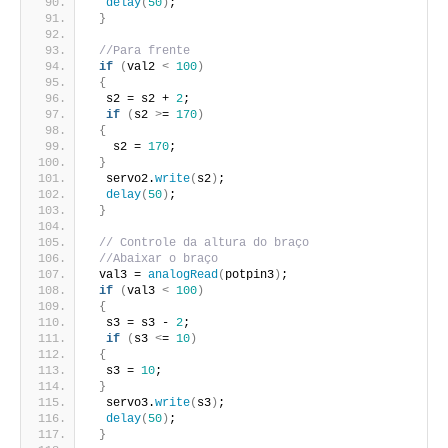
delay
(
50
)
;
}
//Para frente
if
(
val2 
<
100
)
{
  s2 = s2 + 
2
;
if
(
s2 
>
= 
170
)
{
   s2 = 
170
;
}
  servo2.
write
(
s2
)
;
delay
(
50
)
;
}
// Controle da altura do braço
//Abaixar o braço
 val3 = 
analogRead
(
potpin3
)
;
if
(
val3 
<
100
)
{
  s3 = s3 - 
2
;
if
(
s3 
<
= 
10
)
{
  s3 = 
10
;
}
  servo3.
write
(
s3
)
;
delay
(
50
)
;
}