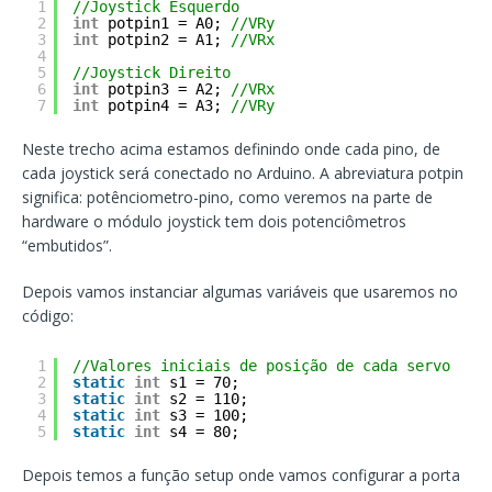
1
//Joystick Esquerdo
2
int
potpin1 = A0; 
//VRy 
3
int
potpin2 = A1; 
//VRx
4
5
//Joystick Direito 
6
int
potpin3 = A2; 
//VRx 
7
int
potpin4 = A3; 
//VRy 
Neste trecho acima estamos definindo onde cada pino, de
cada joystick será conectado no Arduino. A abreviatura potpin
significa: potênciometro-pino, como veremos na parte de
hardware o módulo joystick tem dois potenciômetros
“embutidos”.
Depois vamos instanciar algumas variáveis que usaremos no
código:
1
//Valores iniciais de posição de cada servo
2
static
int
s1 = 70;
3
static
int
s2 = 110;
4
static
int
s3 = 100;
5
static
int
s4 = 80;
Depois temos a função setup onde vamos configurar a porta