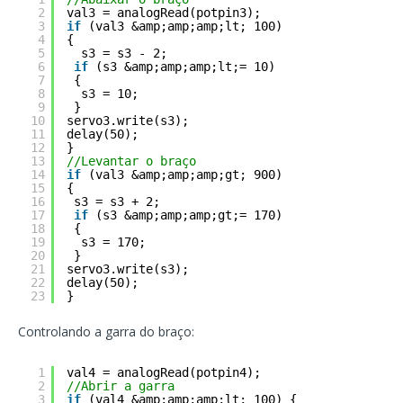
2
val3 = analogRead(potpin3);
3
if
(val3 &amp;amp;amp;lt; 100)
4
{
5
s3 = s3 - 2; 
6
if
(s3 &amp;amp;amp;lt;= 10)
7
{
8
s3 = 10;
9
}
10
servo3.write(s3);
11
delay(50);
12
}
13
//Levantar o braço
14
if
(val3 &amp;amp;amp;gt; 900)
15
{
16
s3 = s3 + 2;
17
if
(s3 &amp;amp;amp;gt;= 170)
18
{
19
s3 = 170;
20
}
21
servo3.write(s3);
22
delay(50);
23
}
Controlando a garra do braço:
1
val4 = analogRead(potpin4);
2
//Abrir a garra
3
if
(val4 &amp;amp;amp;lt; 100) {