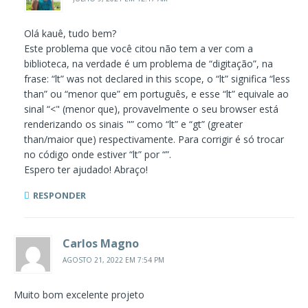
Olá kauê, tudo bem?
Este problema que você citou não tem a ver com a
biblioteca, na verdade é um problema de “digitação”, na
frase: “lt” was not declared in this scope, o “lt” significa “less
than” ou “menor que” em português, e esse “lt” equivale ao
sinal “<" (menor que), provavelmente o seu browser está
renderizando os sinais "” como “lt” e “gt” (greater
than/maior que) respectivamente. Para corrigir é só trocar
no código onde estiver “lt” por “”.
Espero ter ajudado! Abraço!
RESPONDER
Carlos Magno
AGOSTO 21, 2022 EM 7:54 PM
Muito bom excelente projeto