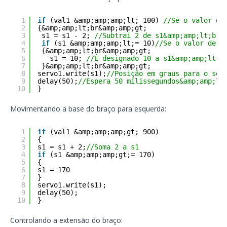
1
if
(val1 &amp;amp;amp;lt; 100) 
//Se o valor do
2
{&amp;amp;lt;br&amp;amp;gt;
3
s1 = s1 - 2; 
//Subtrai 2 de s1&amp;amp;lt;br&
4
if
(s1 &amp;amp;amp;lt;= 10)
//Se o valor de s
5
{&amp;amp;lt;br&amp;amp;gt;
6
s1 = 10; 
//É designado 10 a s1&amp;amp;lt;b
7
}&amp;amp;lt;br&amp;amp;gt;
8
servo1.write(s1);
//Posição em graus para o ser
9
delay(50);
//Espera 50 milissegundos&amp;amp;lt
10
}
Movimentando a base do braço para esquerda:
1
if
(val1 &amp;amp;amp;gt; 900)
2
{
3
s1 = s1 + 2;
//Soma 2 a s1
4
if
(s1 &amp;amp;amp;gt;= 170)
5
{
6
s1 = 170
7
}
8
servo1.write(s1);
9
delay(50);
10
}
Controlando a extensão do braço: