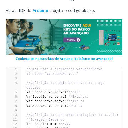
Abra a IDE do
Arduino
e digito o código abaixo.
Conheça os nossos kits de Arduino, do básico ao avançado!
//Para usar a biblioteca VarSpeedServo
#include "VarSpeedServo.h"
//Definição dos objetos servos do braço 
robótico
VarSpeedServo servo1;
//Base
VarSpeedServo servo2;
//Extensão
VarSpeedServo servo3;
//Altura
VarSpeedServo servo4;
//Garra
//Definição das entradas analogicas do Joytick
//Joystick Esquerdo
int potpin1 = A0;
//VRy