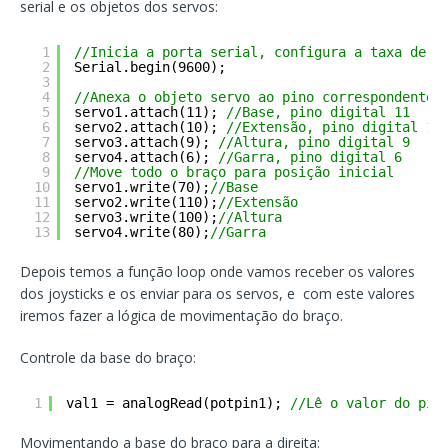
serial e os objetos dos servos:
1
//Inicia a porta serial, configura a taxa de d
2
Serial.begin(9600);
3
4
//Anexa o objeto servo ao pino correspondente
5
servo1.attach(11); 
//Base, pino digital 11
6
servo2.attach(10); 
//Extensão, pino digital 10
7
servo3.attach(9); 
//Altura, pino digital 9
8
servo4.attach(6); 
//Garra, pino digital 6
9
//Move todo o braço para posição inicial
10
servo1.write(70);
//Base
11
servo2.write(110);
//Extensão
12
servo3.write(100);
//Altura
13
servo4.write(80);
//Garra
Depois temos a função loop onde vamos receber os valores
dos joysticks e os enviar para os servos, e com este valores
iremos fazer a lógica de movimentação do braço.
Controle da base do braço:
1
val1 = analogRead(potpin1); 
//Lê o valor do pin
Movimentando a base do braço para a direita: