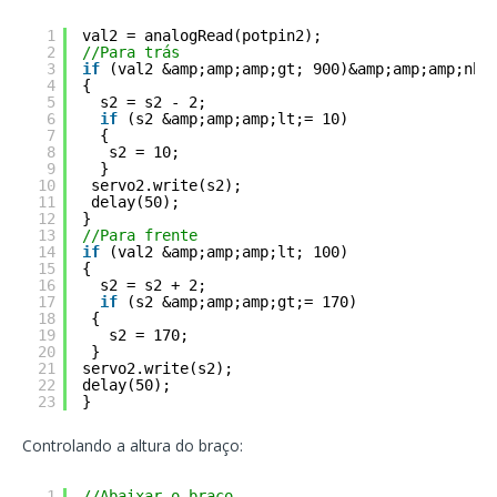
1
val2 = analogRead(potpin2);
2
//Para trás
3
if
(val2 &amp;amp;amp;gt; 900)&amp;amp;amp;nbs
4
{
5
s2 = s2 - 2;
6
if
(s2 &amp;amp;amp;lt;= 10)
7
{
8
s2 = 10;
9
}
10
servo2.write(s2);
11
delay(50);
12
}
13
//Para frente
14
if
(val2 &amp;amp;amp;lt; 100)
15
{ 
16
s2 = s2 + 2;
17
if
(s2 &amp;amp;amp;gt;= 170)
18
{
19
s2 = 170;
20
}
21
servo2.write(s2);
22
delay(50);
23
}
Controlando a altura do braço:
1
//Abaixar o braço