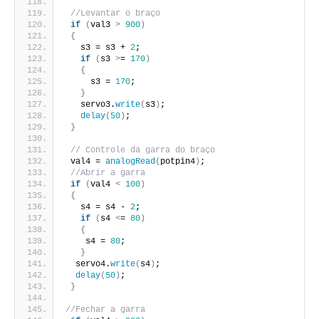
//Levantar o braço
if
(
val3 
>
900
)
{
   s3 = s3 + 
2
;
if
(
s3 
>
= 
170
)
{
     s3 = 
170
;
}
   servo3.
write
(
s3
)
;
delay
(
50
)
;
}
// Controle da garra do braço
 val4 = 
analogRead
(
potpin4
)
;
//Abrir a garra
if
(
val4 
<
100
)
{
   s4 = s4 - 
2
;
if
(
s4 
<
= 
80
)
{
    s4 = 
80
;
}
  servo4.
write
(
s4
)
;
delay
(
50
)
;
}
//Fechar a garra