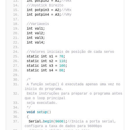
int potpin2 = A1;
//VRx
//Joystick Direito
int potpin3 = A2;
//VRx
int potpin4 = A3;
//VRy
//Variaveis
int val1;
int val2;
int val3;
int val4;
//Valores iniciais de posição de cada servo
static int s1 = 
70
;
static int s2 = 
110
;
static int s3 = 
100
;
static int s4 = 
80
;
/*
A função setup() é executada apenas uma vez no 
inicio do programa.
Emite instruções para preparar o programa antes 
que o loop principal
seja executado.
*/
void
setup
()
{
 Serial.
begin
(
9600
)
;
//Inicia a porta serial, 
configura a taxa de dados para 9600bps