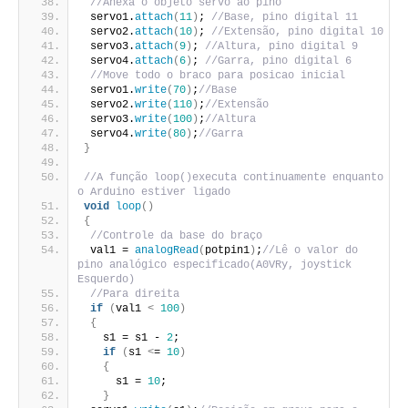
//Anexa o objeto servo ao pino
 servo1.
attach
(
11
)
; 
//Base, pino digital 11
 servo2.
attach
(
10
)
; 
//Extensão, pino digital 10
 servo3.
attach
(
9
)
; 
//Altura, pino digital 9
 servo4.
attach
(
6
)
; 
//Garra, pino digital 6
//Move todo o braco para posicao inicial
 servo1.
write
(
70
)
;
//Base
 servo2.
write
(
110
)
;
//Extensão
 servo3.
write
(
100
)
;
//Altura
 servo4.
write
(
80
)
;
//Garra
}
//A função loop()executa continuamente enquanto 
o Arduino estiver ligado
void
loop
()
{
//Controle da base do braço
 val1 = 
analogRead
(
potpin1
)
;
//Lê o valor do 
pino analógico especificado(A0VRy, joystick 
Esquerdo)
//Para direita
if
(
val1 
<
100
)
{
   s1 = s1 - 
2
;
if
(
s1 
<
= 
10
)
{
     s1 = 
10
;
}