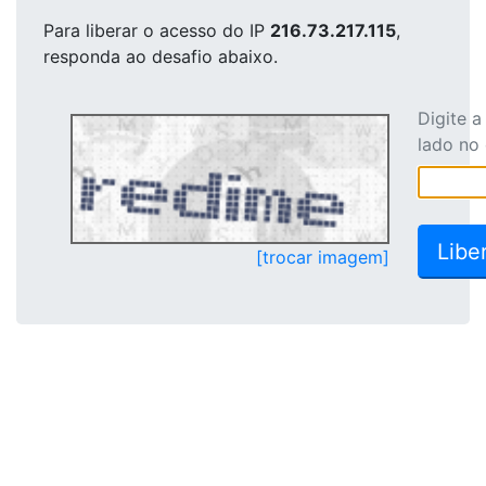
Para liberar o acesso
do IP
216.73.217.115
,
responda ao desafio abaixo.
Digite 
lado no
[trocar imagem]