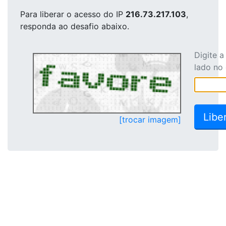
Para liberar o acesso
do IP
216.73.217.103
,
responda ao desafio abaixo.
Digite 
lado no
[trocar imagem]